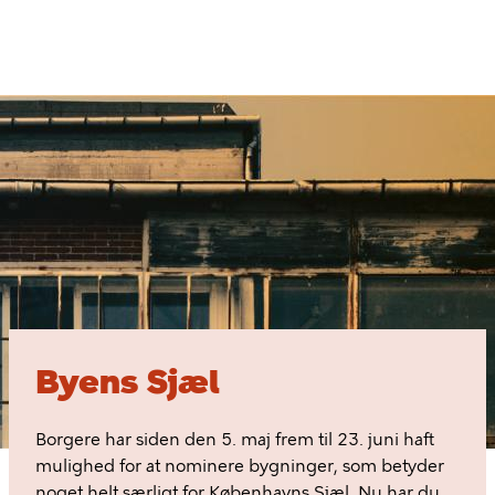
Gå
til
hovedindhold
Byens
Sjæl
Byens Sjæl
Borgere har siden den 5. maj frem til 23. juni haft
mulighed for at nominere bygninger, som betyder
noget helt særligt for Københavns Sjæl. Nu har du