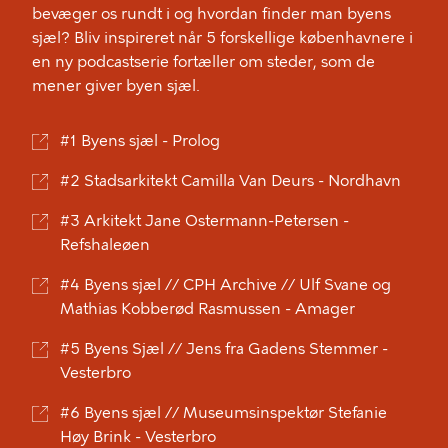
bevæger os rundt i og hvordan finder man byens
sjæl? Bliv inspireret når 5 forskellige københavnere i
en ny podcastserie fortæller om steder, som de
mener giver byen sjæl.
#1 Byens sjæl - Prolog
#2 Stadsarkitekt Camilla Van Deurs - Nordhavn
#3 Arkitekt Jane Ostermann-Petersen -
Refshaleøen
#4 Byens sjæl // CPH Archive // Ulf Svane og
Mathias Kobberød Rasmussen - Amager
#5 Byens Sjæl // Jens fra Gadens Stemmer -
Vesterbro
#6 Byens sjæl // Museumsinspektør Stefanie
Høy Brink - Vesterbro