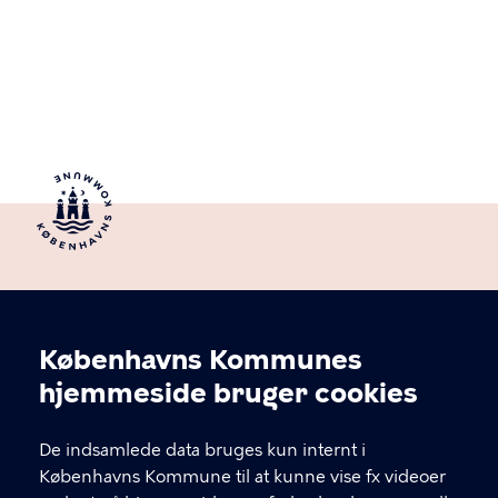
Københavns Kommunes
Cookieindstillinger
hjemmeside bruger cookies
De indsamlede data bruges kun internt i
Byens Sjæl
Københavns Kommune til at kunne vise fx videoer