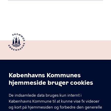
Københavns Kommunes
Cookieindstillinger
hjemmeside bruger cookies
De indsamlede data bruges kun internt i
Byens Sjæl
Københavns Kommune til at kunne vise fx videoer
og kort på hjemmesiden og forbedre den generelle