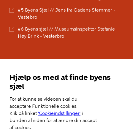
#5 Byens Sjæl // Jens fra Gadens Stemmer -
Vestebro
#6 Byens sjæl // Museumsinspektør Stefanie
Høy Brink - Vesterbro
Hjælp os med at finde byens
sjæl
Video
For at kunne se videoen skal du
Url
acceptere Funktionelle cookies.
Klik på linket
'Cookieindstillinger'
i
bunden af siden for at ændre din accept
af cookies.