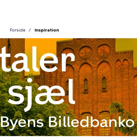
Gå
til
hovedindhold
Forside
Inspiration
Brødkrumme