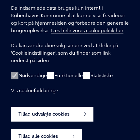
De indsamlede data bruges kun internt i
Byens Sjæl
Københavns Kommune til at kunne vise fx videoer
og kort på hjemmesiden og forbedre den generelle
brugeroplevelse.
Læs hele vores cookiepolitik her
KONTAKT
Du kan ændre dine valg senere ved at klikke på
Københavns Rådhus, Rådhuspladsen 1, 3. sal
'Cookieindstillinger', som du finder som link
nederst på siden.
Center for Byudvikling, Økonomiforvaltningen
Nødvendige
Funktionelle
Statistiske
LINKS
Vis cookieforklaring
Tilgængelighedserklæring
Tillad udvalgte cookies
Cookiepolitik
Cookieindstillinger
Tillad alle cookies