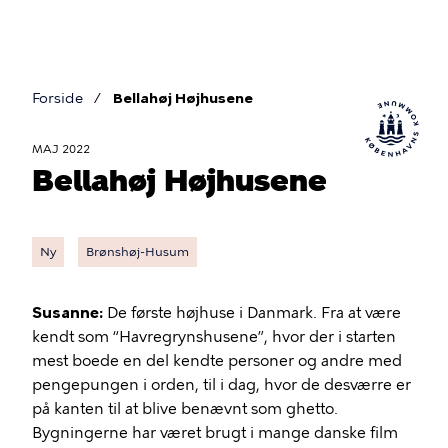
Gå
til
hovedindhold
Forside
Bellahøj Højhusene
Brødkrumme
MAJ 2022
Bellahøj Højhusene
Ny
Brønshøj-Husum
Susanne:
De første højhuse i Danmark. Fra at være
kendt som “Havregrynshusene”, hvor der i starten
mest boede en del kendte personer og andre med
pengepungen i orden, til i dag, hvor de desværre er
på kanten til at blive benævnt som ghetto.
Bygningerne har været brugt i mange danske film