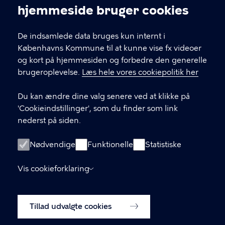
Cookieindstillinger
hjemmeside bruger cookies
De indsamlede data bruges kun internt i
Byens Sjæl
Københavns Kommune til at kunne vise fx videoer
og kort på hjemmesiden og forbedre den generelle
brugeroplevelse.
Læs hele vores cookiepolitik her
KONTAKT
Du kan ændre dine valg senere ved at klikke på
Københavns Rådhus, Rådhuspladsen 1, 3. sal
'Cookieindstillinger', som du finder som link
nederst på siden.
Center for Byudvikling, Økonomiforvaltningen
Nødvendige
Funktionelle
Statistiske
LINKS
Vis cookieforklaring
Tilgængelighedserklæring
Tillad udvalgte cookies
Cookiepolitik